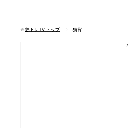
筋トレTV
トップ
猫背