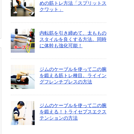
めの筋トレ方法「スプリットス
クワット」
内転筋を引き締めて、太ももの
スタイルを良くする方法。同時
に体幹も強化可能！
ジムのケーブルを使って二の腕
を鍛える筋トレ種目。ライイン
グフレンチプレスの方法
ジムのケーブルを使って二の腕
を鍛える！トライセプスエクス
テンションの方法