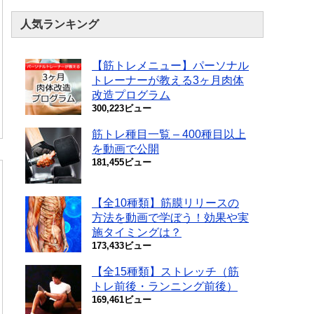
人気ランキング
【筋トレメニュー】パーソナル
トレーナーが教える3ヶ月肉体
改造プログラム
300,223ビュー
筋トレ種目一覧 – 400種目以上
を動画で公開
181,455ビュー
【全10種類】筋膜リリースの
方法を動画で学ぼう！効果や実
施タイミングは？
173,433ビュー
【全15種類】ストレッチ（筋
トレ前後・ランニング前後）
169,461ビュー