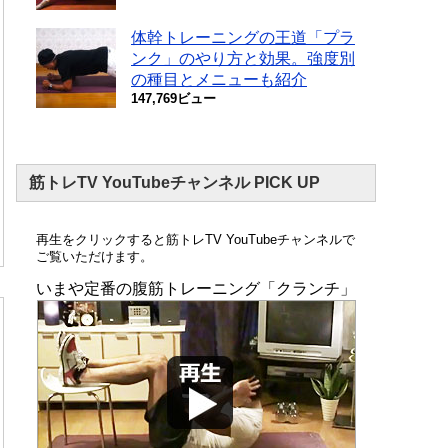
体幹トレーニングの王道「プラ
ンク」のやり方と効果。強度別
の種目とメニューも紹介
147,769ビュー
筋トレTV YouTubeチャンネル PICK UP
再生をクリックすると筋トレTV YouTubeチャンネルで
ご覧いただけます。
いまや定番の腹筋トレーニング「クランチ」