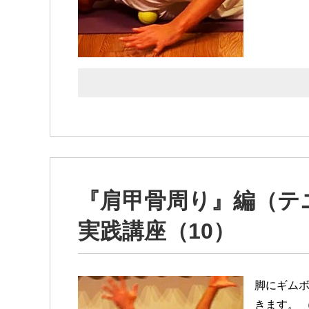
『肩甲骨周り』編（テ
実践講座（10）
脚にギム
きます。 