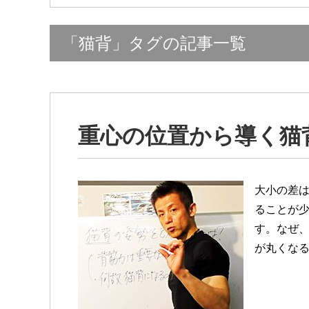
「猫背」タグの記事一覧
重心の位置から導く猫
大小の差
ることが
す。なぜ
が丸くな