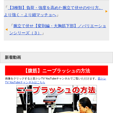
「
【3種類】負荷・強度を高めた腕立て伏せのやり方。
より強く・より細マッチョへ
」
「
腕立て伏せ【変則編・大胸筋下部】／バリエーショ
ンシリーズ（３）
」
新着動画
【腹筋】ニーブラッシュの方法
画像をクリックすると筋トレTV YouTubeチャンネルでご覧いただけます。
筋トレ
TV YouTubeチャンネルはこちら