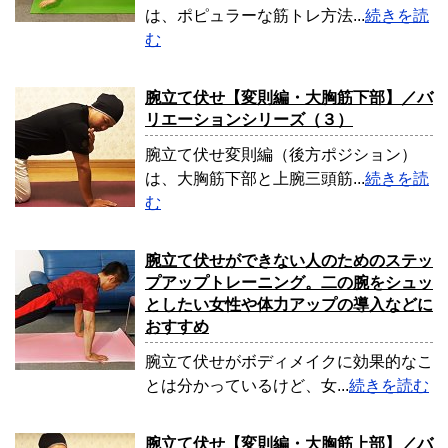
は、ポピュラーな筋トレ方法...
続きを読
む
腕立て伏せ【変則編・大胸筋下部】／バ
リエーションシリーズ（３）
腕立て伏せ変則編（後方ポジション）
は、大胸筋下部と上腕三頭筋...
続きを読
む
腕立て伏せができない人のためのステッ
プアップトレーニング。二の腕をシュッ
としたい女性や体力アップの導入などに
おすすめ
腕立て伏せがボディメイクに効果的なこ
とは分かっているけど、女...
続きを読む
腕立て伏せ【変則編・大胸筋上部】／バ