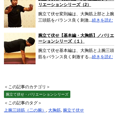
リエーションシリーズ（2）
腕立て伏せ変則編は、大胸筋上部と上腕
三頭筋をバランス良く刺激...
続きを読む
腕立て伏せ【基本編・大胸筋】／バリエ
ーションシリーズ（１）
腕立て伏せ基本編は、大胸筋と上腕三頭
筋をバランス良く刺激する...
続きを読む
＜この記事のカテゴリ＞
腕立て伏せ・バリエーションシリーズ
＜この記事のタグ＞
上腕三頭筋（二の腕）
,
大胸筋
,
腕立て伏せ