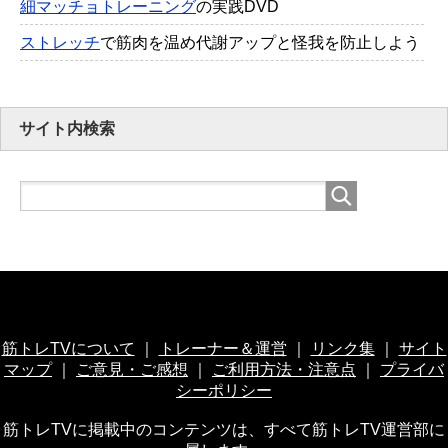
細マッチョトレーニング
の実践DVD
ストレッチ
で筋肉を温め代謝アップと怪我を防止しよう
サイト内検索
筋トレTVについて
｜
トレーナー＆運営
｜
リンク集
｜
サイト
マップ
｜
ご意見・ご感想
｜
ご利用方法・注意点
｜
プライバ
シーポリシー
筋トレTVに掲載中のコンテンツは、すべて筋トレTV運営部に