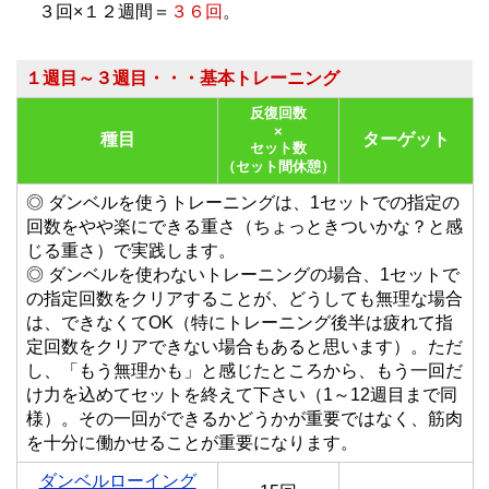
３回×１２週間＝
３６回
。
１週目～３週目・・・基本トレーニング
反復回数
×
種目
ターゲット
セット数
（セット間休憩）
◎ ダンベルを使うトレーニングは、1セットでの指定の
回数を
やや楽にできる重さ（ちょっときついかな？と感
じる重さ）
で実践します。
◎ ダンベルを使わないトレーニングの場合、1セットで
の指定回数をクリアすることが、どうしても無理な場合
は、できなくてOK（特にトレーニング後半は疲れて指
定回数をクリアできない場合もあると思います）。ただ
し、
「もう無理かも」と感じたところから、もう一回だ
け力を込めてセットを終えて下さい（1～12週目まで同
様）。
その一回ができるかどうかが重要ではなく、筋肉
を十分に働かせることが重要になります。
ダンベルローイング