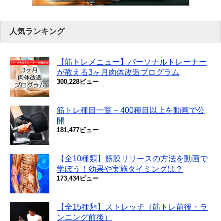
人気ランキング
【筋トレメニュー】パーソナルトレーナー
が教える3ヶ月肉体改造プログラム
300,228ビュー
筋トレ種目一覧 – 400種目以上を動画で公
開
181,477ビュー
【全10種類】筋膜リリースの方法を動画で
学ぼう！効果や実施タイミングは？
173,434ビュー
【全15種類】ストレッチ（筋トレ前後・ラ
ンニング前後）