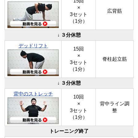
15回
×
広背筋
3セット
（1分）
↓ ３分休憩
デッドリフト
15回
×
脊柱起立筋
3セット
（1分）
↓ ３分休憩
背中のストレッチ
10回
×
背中ライン調
3セット
整
（1分）
トレーニング終了