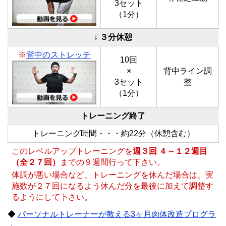
3セット
（1分）
↓ ３分休憩
※
背中のストレッチ
10回
×
背中ライン調
3セット
整
（1分）
トレーニング終了
トレーニング時間・・・約22分（休憩含む）
このレベルアップトレーニングを
週３回 ４～１２週目
（全２７回）
までの９週間行って下さい。
体調が悪い場合など、トレーニングを休んだ場合は、実
施数が２７回になるよう休んだ分を最後に加えて調整す
るようにして下さい。
◆
パーソナルトレーナーが教える3ヶ月肉体改造プログラ