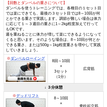
【回数とダンベルの重さについて】
ダンベルを使うトレーニングでは、各種目の１セット目
では楽にできても、
最後の３セット目では8～10回が何
とかできる重さで実践
します。調節が難しい場合は体力
に応じて１～３週目の重さに1～2kg程度加えて行って
もOKです。
週を重ねるごとに体力が増して楽にできるようになって
くると思います。そのような場合は、8～10回が何とか
できる重さ、または500g～1kg程度重さを増やして実践
していきましょう。
※
ダンベルローイング
8回～10回
×
広背筋
3セット
（1分）
↓ ３分休憩
※
デッドリフト
8～10回
×
脊柱起立筋