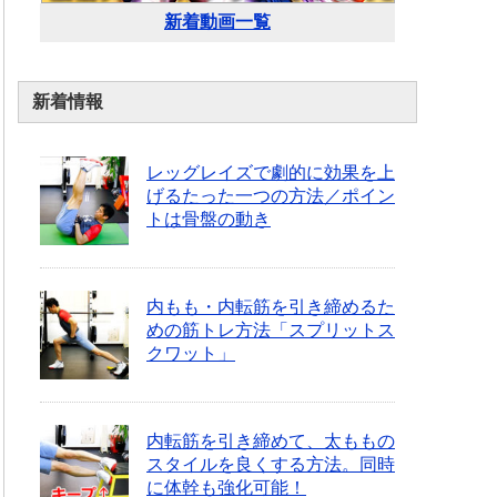
新着動画一覧
新着情報
レッグレイズで劇的に効果を上
げるたった一つの方法／ポイン
トは骨盤の動き
内もも・内転筋を引き締めるた
めの筋トレ方法「スプリットス
クワット」
内転筋を引き締めて、太ももの
スタイルを良くする方法。同時
に体幹も強化可能！