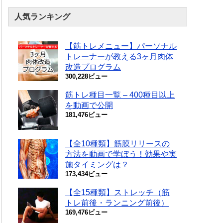
人気ランキング
【筋トレメニュー】パーソナル
トレーナーが教える3ヶ月肉体
改造プログラム
300,228ビュー
筋トレ種目一覧 – 400種目以上
を動画で公開
181,476ビュー
【全10種類】筋膜リリースの
方法を動画で学ぼう！効果や実
施タイミングは？
173,434ビュー
【全15種類】ストレッチ（筋
トレ前後・ランニング前後）
169,476ビュー