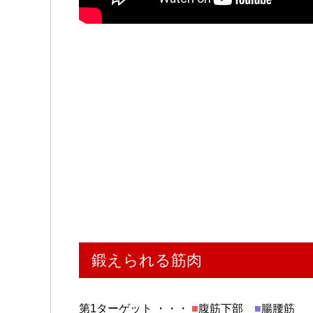
鍛えられる筋肉
第1ターゲット ・・・
■
腹筋下部
■
腸腰筋