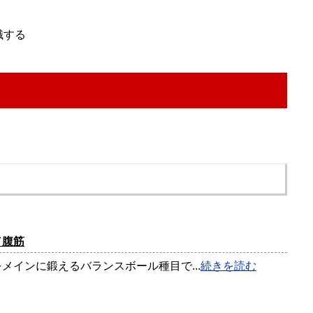
識する
！
／腹筋
メインに鍛えるバランスボール種目で...
続きを読む