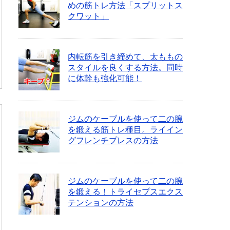
めの筋トレ方法「スプリットス
クワット」
内転筋を引き締めて、太ももの
スタイルを良くする方法。同時
に体幹も強化可能！
ジムのケーブルを使って二の腕
を鍛える筋トレ種目。ライイン
グフレンチプレスの方法
ジムのケーブルを使って二の腕
を鍛える！トライセプスエクス
テンションの方法