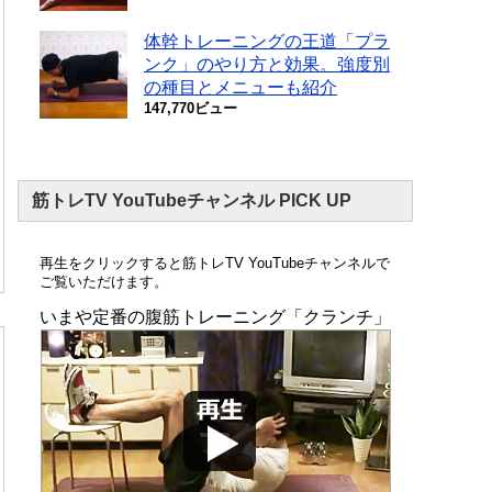
体幹トレーニングの王道「プラ
ンク」のやり方と効果。強度別
の種目とメニューも紹介
147,770ビュー
筋トレTV YouTubeチャンネル PICK UP
再生をクリックすると筋トレTV YouTubeチャンネルで
ご覧いただけます。
いまや定番の腹筋トレーニング「クランチ」