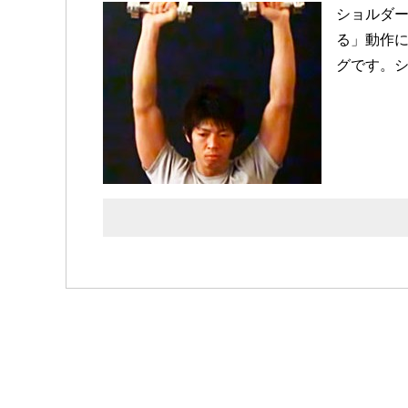
ショルダ
る」動作
グです。シ