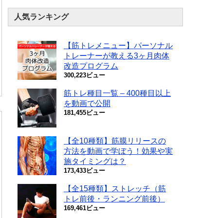
人気ランキング
【筋トレメニュー】パーソナル
トレーナーが教える3ヶ月肉体
改造プログラム
300,223ビュー
筋トレ種目一覧 – 400種目以上
を動画で公開
181,455ビュー
【全10種類】筋膜リリースの
方法を動画で学ぼう！効果や実
施タイミングは？
173,433ビュー
【全15種類】ストレッチ（筋
トレ前後・ランニング前後）
169,461ビュー