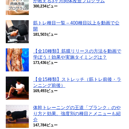
が教える3ヶ月肉体改造プログラム
300,234ビュー
筋トレ種目一覧 – 400種目以上を動画で公
開
181,503ビュー
【全10種類】筋膜リリースの方法を動画で
学ぼう！効果や実施タイミングは？
173,436ビュー
【全15種類】ストレッチ（筋トレ前後・ラ
ンニング前後）
169,493ビュー
体幹トレーニングの王道「プランク」のや
り方と効果。強度別の種目とメニューも紹
介
147,784ビュー