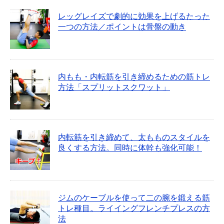
レッグレイズで劇的に効果を上げるたった
一つの方法／ポイントは骨盤の動き
内もも・内転筋を引き締めるための筋トレ
方法「スプリットスクワット」
内転筋を引き締めて、太もものスタイルを
良くする方法。同時に体幹も強化可能！
ジムのケーブルを使って二の腕を鍛える筋
トレ種目。ライイングフレンチプレスの方
法