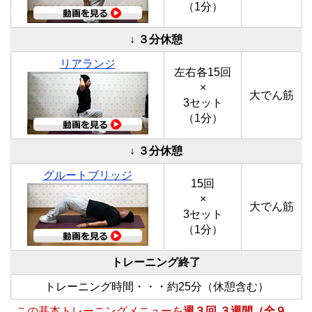
（1分）
↓ ３分休憩
リアランジ
左右各15回
×
大でん筋
3セット
（1分）
↓ ３分休憩
グルートブリッジ
15回
×
大でん筋
3セット
（1分）
トレーニング終了
トレーニング時間・・・約25分（休憩含む）
この基本トレーニングメニューを
週３回 ３週間（全９