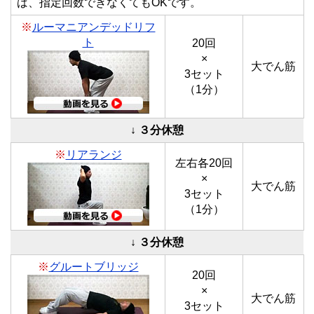
ば、指定回数できなくてもOK
です。
※
ルーマニアンデッドリフ
ト
20回
×
大でん筋
3セット
（1分）
↓ ３分休憩
※
リアランジ
左右各20回
×
大でん筋
3セット
（1分）
↓ ３分休憩
※
グルートブリッジ
20回
×
大でん筋
3セット