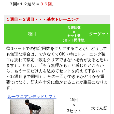
３回×１２週間＝
３６回
。
１週目～３週目・・・基本トレーニング
反復回数
×
種目
ターゲット
セット数
（セット間休憩）
◎ 1セットでの指定回数をクリアすることが、どうして
も無理な場合は、できなくてOK（特にトレーニング後
半は疲れて指定回数をクリアできない場合があると思い
ます）。ただし、
「もう無理かも」と感じたところか
ら、もう一回だけ力を込めてセットを終えて下さい（1
～12週目まで同様）。
その一回ができるかどうかが重
要ではなく、筋肉を十分に働かせることが重要になりま
す。
ルーマニアンデッドリフト
15回
×
大でん筋
3セット