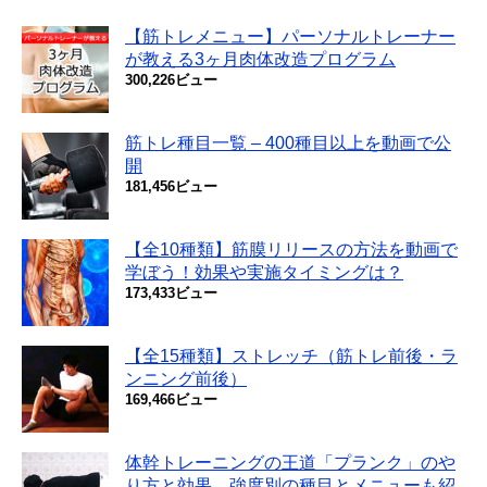
【筋トレメニュー】パーソナルトレーナー
が教える3ヶ月肉体改造プログラム
300,226ビュー
筋トレ種目一覧 – 400種目以上を動画で公
開
181,456ビュー
【全10種類】筋膜リリースの方法を動画で
学ぼう！効果や実施タイミングは？
173,433ビュー
【全15種類】ストレッチ（筋トレ前後・ラ
ンニング前後）
169,466ビュー
体幹トレーニングの王道「プランク」のや
り方と効果。強度別の種目とメニューも紹