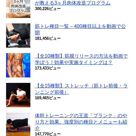
が教える3ヶ月肉体改造プログラム
300,226ビュー
筋トレ種目一覧 – 400種目以上を動画で公
開
181,456ビュー
【全10種類】筋膜リリースの方法を動画で
学ぼう！効果や実施タイミングは？
173,433ビュー
【全15種類】ストレッチ（筋トレ前後・ラ
ンニング前後）
169,465ビュー
体幹トレーニングの王道「プランク」のや
り方と効果。強度別の種目とメニューも紹
介
147,770ビュー