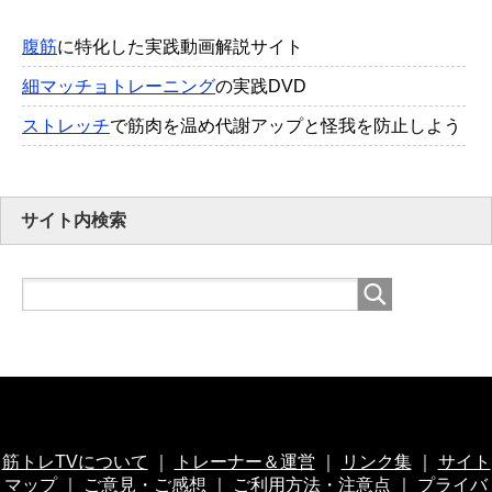
腹筋
に特化した実践動画解説サイト
細マッチョトレーニング
の実践DVD
ストレッチ
で筋肉を温め代謝アップと怪我を防止しよう
サイト内検索
筋トレTVについて
｜
トレーナー＆運営
｜
リンク集
｜
サイト
マップ
｜
ご意見・ご感想
｜
ご利用方法・注意点
｜
プライバ