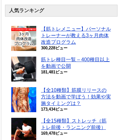
人気ランキング
【筋トレメニュー】パーソナル
トレーナーが教える3ヶ月肉体
改造プログラム
300,228ビュー
筋トレ種目一覧 – 400種目以上
を動画で公開
181,481ビュー
【全10種類】筋膜リリースの
方法を動画で学ぼう！効果や実
施タイミングは？
173,434ビュー
【全15種類】ストレッチ（筋
トレ前後・ランニング前後）
169,478ビュー