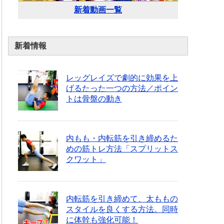
新着動画一覧
新着情報
レッグレイズで劇的に効果を上
げるたった一つの方法／ポイン
トは骨盤の動き
内もも・内転筋を引き締めるた
めの筋トレ方法「スプリットス
クワット」
内転筋を引き締めて、太ももの
スタイルを良くする方法。同時
に体幹も強化可能！