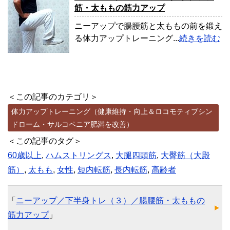
筋・太ももの筋力アップ
ニーアップで腸腰筋と太ももの前を鍛え
る体力アップトレーニング...
続きを読む
＜この記事のカテゴリ＞
体力アップトレーニング（健康維持・向上＆ロコモティブシン
ドローム・サルコペニア肥満を改善）
＜この記事のタグ＞
60歳以上
,
ハムストリングス
,
大腿四頭筋
,
大臀筋（大殿
筋）
,
太もも
,
女性
,
短内転筋
,
長内転筋
,
高齢者
「
ニーアップ／下半身トレ（３）／腸腰筋・太ももの
筋力アップ
」