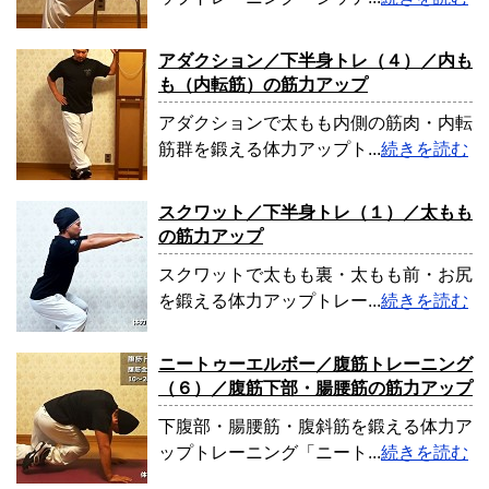
アダクション／下半身トレ（４）／内も
も（内転筋）の筋力アップ
アダクションで太もも内側の筋肉・内転
筋群を鍛える体力アップト...
続きを読む
スクワット／下半身トレ（１）／太もも
の筋力アップ
スクワットで太もも裏・太もも前・お尻
を鍛える体力アップトレー...
続きを読む
ニートゥーエルボー／腹筋トレーニング
（６）／腹筋下部・腸腰筋の筋力アップ
下腹部・腸腰筋・腹斜筋を鍛える体力ア
ップトレーニング「ニート...
続きを読む