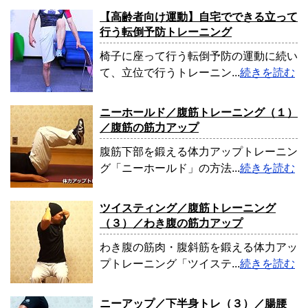
【高齢者向け運動】自宅でできる立って
行う転倒予防トレーニング
椅子に座って行う転倒予防の運動に続い
て、立位で行うトレーニン...
続きを読む
ニーホールド／腹筋トレーニング（１）
／腹筋の筋力アップ
腹筋下部を鍛える体力アップトレーニン
グ「ニーホールド」の方法...
続きを読む
ツイスティング／腹筋トレーニング
（３）／わき腹の筋力アップ
わき腹の筋肉・腹斜筋を鍛える体力アッ
プトレーニング「ツイステ...
続きを読む
ニーアップ／下半身トレ（３）／腸腰