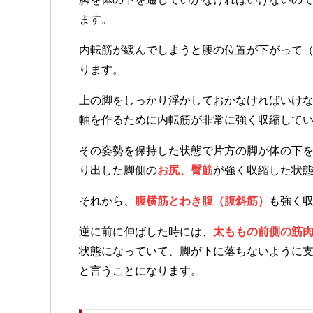
ます。
内転筋が緩んでしまうと腰の位置が下がって
ります。
上の脚をしっかり浮かしておかなければいけ
軸を作るために内転筋が非常に強く収縮して
その姿勢を保持した状態で片方の脚が体の下
り出した脚側の
お尻、臀筋
が強く収縮した状
それから、
腹横筋とわき腹（腹斜筋）
も強く
逆に前に伸ばした時には、
太ももの前側の筋
状態になっていて、脚が下に落ちないように
と言うことになります。