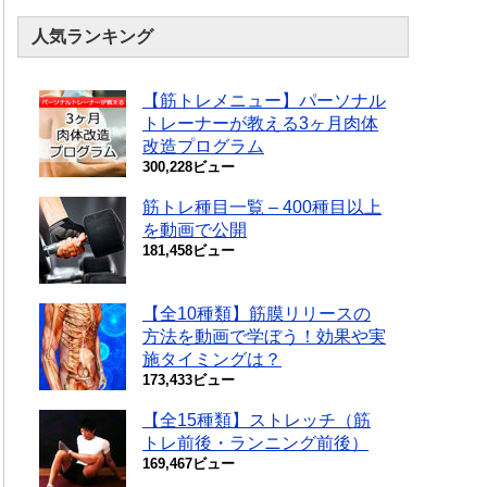
人気ランキング
【筋トレメニュー】パーソナル
トレーナーが教える3ヶ月肉体
改造プログラム
300,228ビュー
筋トレ種目一覧 – 400種目以上
を動画で公開
181,458ビュー
【全10種類】筋膜リリースの
方法を動画で学ぼう！効果や実
施タイミングは？
173,433ビュー
【全15種類】ストレッチ（筋
トレ前後・ランニング前後）
169,467ビュー