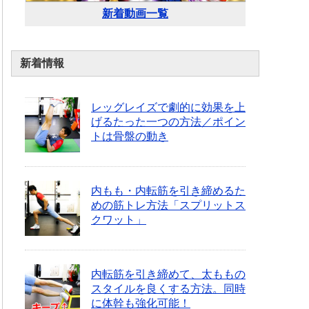
新着動画一覧
新着情報
レッグレイズで劇的に効果を上
げるたった一つの方法／ポイン
トは骨盤の動き
内もも・内転筋を引き締めるた
めの筋トレ方法「スプリットス
クワット」
内転筋を引き締めて、太ももの
スタイルを良くする方法。同時
に体幹も強化可能！