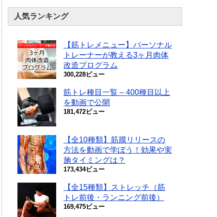
人気ランキング
【筋トレメニュー】パーソナル
トレーナーが教える3ヶ月肉体
改造プログラム
300,228ビュー
筋トレ種目一覧 – 400種目以上
を動画で公開
181,472ビュー
【全10種類】筋膜リリースの
方法を動画で学ぼう！効果や実
施タイミングは？
173,434ビュー
【全15種類】ストレッチ（筋
トレ前後・ランニング前後）
169,475ビュー