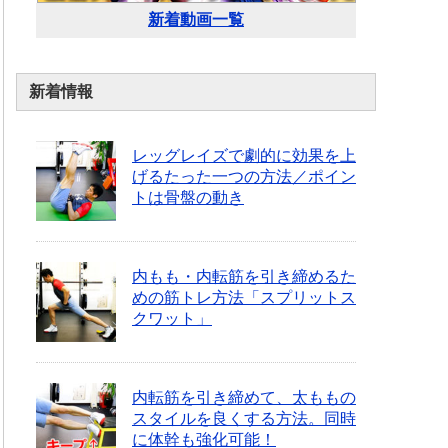
新着動画一覧
新着情報
レッグレイズで劇的に効果を上
げるたった一つの方法／ポイン
トは骨盤の動き
内もも・内転筋を引き締めるた
めの筋トレ方法「スプリットス
クワット」
内転筋を引き締めて、太ももの
スタイルを良くする方法。同時
に体幹も強化可能！