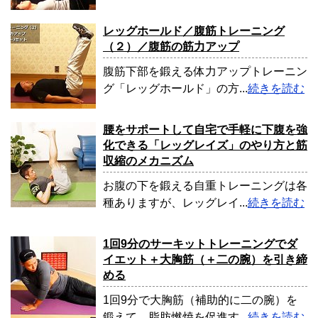
レッグホールド／腹筋トレーニング
（２）／腹筋の筋力アップ
腹筋下部を鍛える体力アップトレーニン
グ「レッグホールド」の方...
続きを読む
腰をサポートして自宅で手軽に下腹を強
化できる「レッグレイズ」のやり方と筋
収縮のメカニズム
お腹の下を鍛える自重トレーニングは各
種ありますが、レッグレイ...
続きを読む
1回9分のサーキットトレーニングでダ
イエット＋大胸筋（＋二の腕）を引き締
める
1回9分で大胸筋（補助的に二の腕）を
鍛えて、脂肪燃焼を促進す...
続きを読む