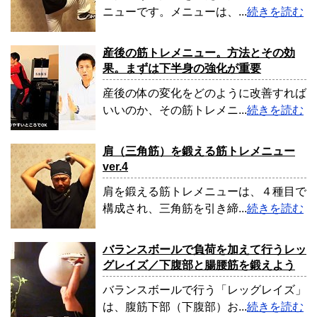
ニューです。メニューは、...
続きを読む
産後の筋トレメニュー。方法とその効
果。まずは下半身の強化が重要
産後の体の変化をどのように改善すれば
いいのか、その筋トレメニ...
続きを読む
肩（三角筋）を鍛える筋トレメニュー
ver.4
肩を鍛える筋トレメニューは、４種目で
構成され、三角筋を引き締...
続きを読む
バランスボールで負荷を加えて行うレッ
グレイズ／下腹部と腸腰筋を鍛えよう
バランスボールで行う「レッグレイズ」
は、腹筋下部（下腹部）お...
続きを読む