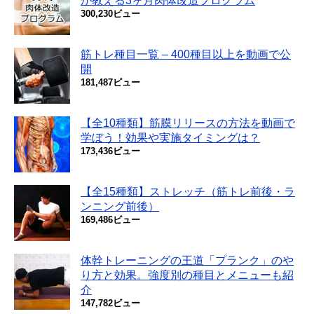
が教える3ヶ月肉体改造プログラム
300,230ビュー
筋トレ種目一覧 – 400種目以上を動画で公
開
181,487ビュー
【全10種類】筋膜リリースの方法を動画で
学ぼう！効果や実施タイミングは？
173,436ビュー
【全15種類】ストレッチ（筋トレ前後・ラ
ンニング前後）
169,486ビュー
体幹トレーニングの王道「プランク」のや
り方と効果。強度別の種目とメニューも紹
介
147,782ビュー