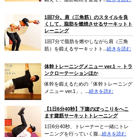
1回7分。肩（三角筋）のスタイルを良
くして、脂肪を燃焼させるサーキットト
レーニング
1回7分で脂肪を燃やしながら肩（三角
筋）を鍛えるサーキットト...
続きを読む
体幹トレーニングメニュー ver.1 ～ トラ
ンクローテーションほか
体幹を鍛えるための「体幹トレーニング
メニュー ver.1」。...
続きを読む
【1日6分40秒】下腹のぽっこりをへこ
ます腹筋サーキットトレーニング
1日6分40秒、トレーナーと一緒にトレ
ーニングを行っていく腹...
続きを読む