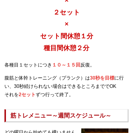
×
２セット
×
セット間休憩１分
種目間休憩２分
各種目１セットにつき
１０～１５回
反復。
腹筋と体幹トレーニング（プランク）は
30秒を目標
に行
い、30秒続けられない場合はできるところまででOK
それを
2セット
ずつ行って終了。
筋トレメニュー～週間スケジュール～
どの曜日から始めても構いません