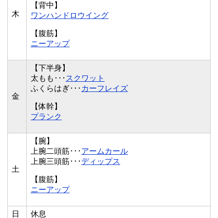
【背中】
木
ワンハンドロウイング
【腹筋】
ニーアップ
【下半身】
太もも･･･
スクワット
ふくらはぎ･･･
カーフレイズ
金
【体幹】
プランク
【腕】
上腕二頭筋･･･
アームカール
上腕三頭筋･･･
ディップス
土
【腹筋】
ニーアップ
日
休息