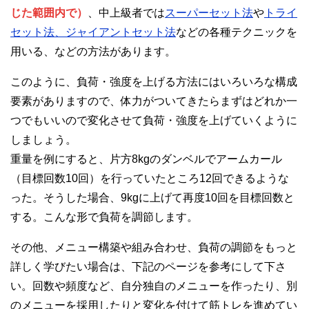
じた範囲内で）
、中上級者では
スーパーセット法
や
トライ
セット法、ジャイアントセット法
などの各種テクニックを
用いる、などの方法があります。
このように、負荷・強度を上げる方法にはいろいろな構成
要素がありますので、体力がついてきたらまずはどれか一
つでもいいので変化させて負荷・強度を上げていくように
しましょう。
重量を例にすると、片方8kgのダンベルでアームカール
（目標回数10回）を行っていたところ12回できるような
った。そうした場合、9kgに上げて再度10回を目標回数と
する。こんな形で負荷を調節します。
その他、メニュー構築や組み合わせ、負荷の調節をもっと
詳しく学びたい場合は、下記のページを参考にして下さ
い。回数や頻度など、自分独自のメニューを作ったり、別
のメニューを採用したりと変化を付けて筋トレを進めてい