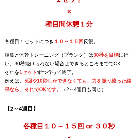
×
種目間休憩１分
各種目１セットにつき
１０～１５回
反復。
腹筋と体幹トレーニング（プランク）は
30秒を目標
に行
い、30秒続けられない場合はできるところまででOK
それを
1セット
ずつ行って終了。
例えば、
5回や10秒しかできなくても、力を振り絞った結
果なら、それでOKです。
（2～4週目も同じ）
【2～4週目】
各種目１０～１５回 or ３０秒