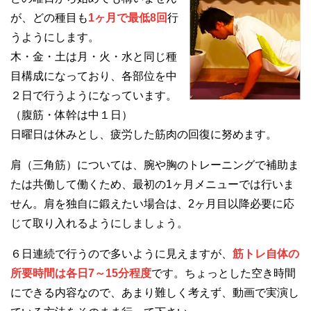
が、どの種目も
1ヶ月で最低8回
行
うようにします。
木・金・土は月・火・水と同じ種
目構成になっており、各部位を中
２日で行うようになっています。
（腹筋・体幹は中１日）
日曜日は休みとし、疲労した筋肉の回復に努めます。
肩（三角筋）については、腕や胸のトレーニングで補助ま
たは共働して働くため、最初の1ヶ月メニューでは行いま
せん。肩を独自に鍛えたい場合は、2ヶ月目以降必要に応
じて取り入れるようにしましょう。
６日連続で行うので多いように見えますが、
筋トレ自体の
所要時間は各日7～15分程度
です。ちょっとした空き時間
にできる内容なので、あまり難しく考えず、動画で実演し